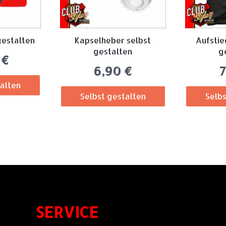
gestalten
Kapselheber selbst
Aufstie
gestalten
g
0
€
6,90
€
talten
Selbst gestalten
Selbs
SERVICE