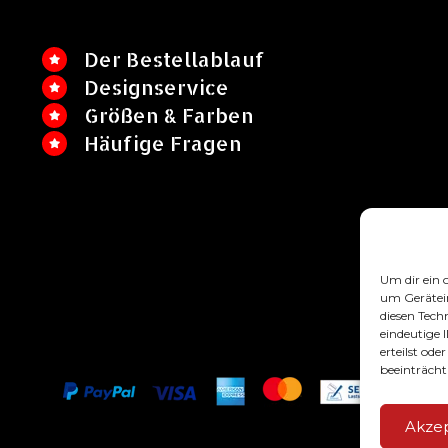
Der Bestellablauf
Designservice
Größen & Farben
Häufige Fragen
Um dir ein 
um Gerätei
diesen Tech
eindeutige 
erteilst od
beeinträcht
Akze