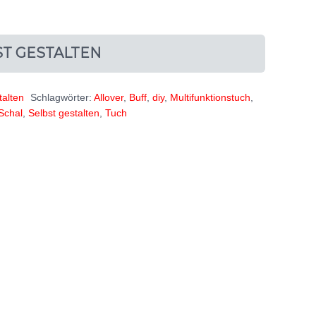
ST GESTALTEN
talten
Schlagwörter:
Allover
,
Buff
,
diy
,
Multifunktionstuch
,
Schal
,
Selbst gestalten
,
Tuch