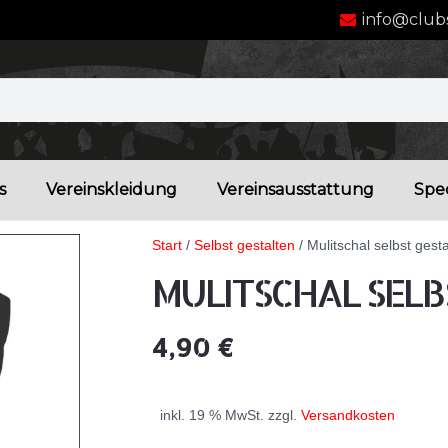
info@clubs
s
Vereinskleidung
Vereinsausstattung
Spec
Start
/
Selbst gestalten
/ Mulitschal selbst gest
MULITSCHAL SELB
4,90
€
inkl. 19 % MwSt.
zzgl.
Versandkosten