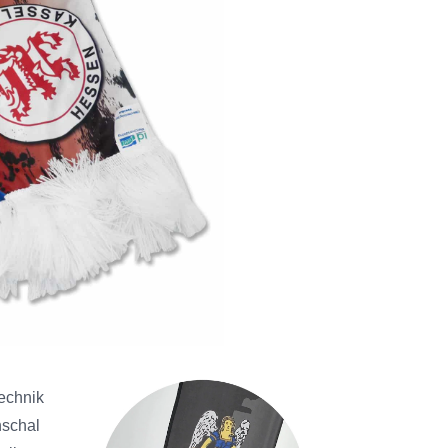
echnik
nschal