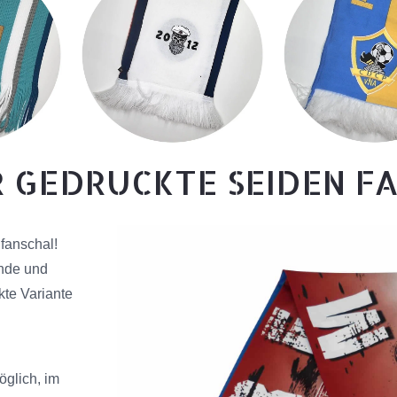
R GEDRUCKTE SEIDEN F
nfanschal!
ünde und
te Variante
glich, im