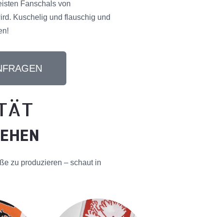
meisten Fanschals von
rd. Kuschelig und flauschig und
en!
ANFRAGEN
ITÄT
SEHEN
ße zu produzieren – schaut in