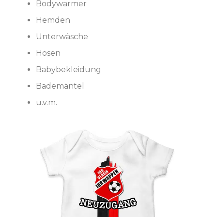
Bodywarmer
Hemden
Unterwäsche
Hosen
Babybekleidung
Bademäntel
u.v.m.