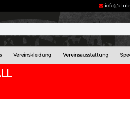
info@clubs
s
Vereinskleidung
Vereinsausstattung
Spec
LL