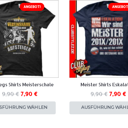
ANGEBOT!
ANGEBOT
egs Shirts Meisterschale
Meister Shirts Eskala
9,90
€
7,90
€
9,90
€
7,90
€
SFÜHRUNG WÄHLEN
AUSFÜHRUNG WÄH