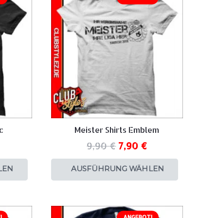
c
Meister Shirts Emblem
9,90
€
7,90
€
LEN
AUSFÜHRUNG WÄHLEN
!
ANGEBOT!