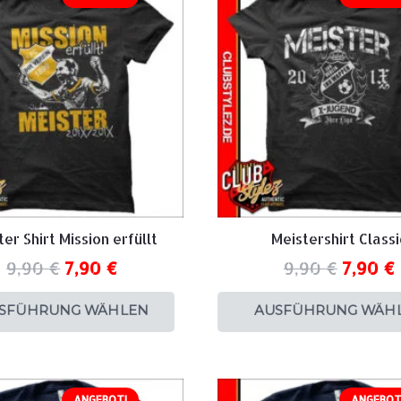
er Shirt Mission erfüllt
Meistershirt Classi
9,90
€
7,90
€
9,90
€
7,90
€
SFÜHRUNG WÄHLEN
AUSFÜHRUNG WÄH
ANGEBOT!
ANGEBOT