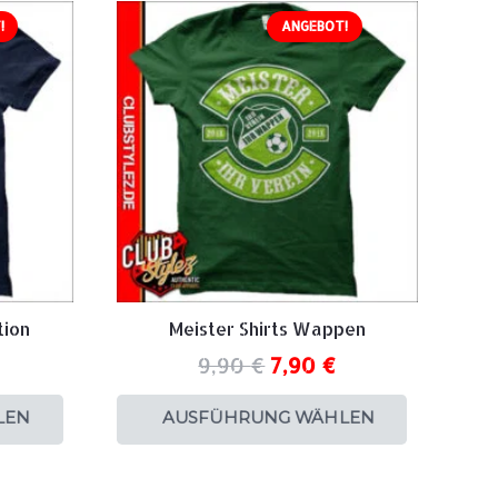
!
ANGEBOT!
tion
Meister Shirts Wappen
9,90
€
7,90
€
LEN
AUSFÜHRUNG WÄHLEN