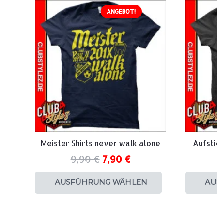
ANGEBOT!
Meister Shirts never walk alone
Aufsti
9,90
€
7,90
€
AUSFÜHRUNG WÄHLEN
AU