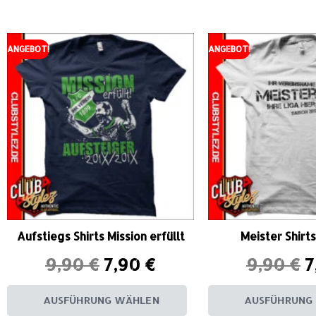
ANGEBOT!
ANGEBOT!
Aufstiegs Shirts Mission erfüllt
Meister Shir
9,90
€
7,90
€
9,90
€
7
AUSFÜHRUNG WÄHLEN
AUSFÜHRUNG