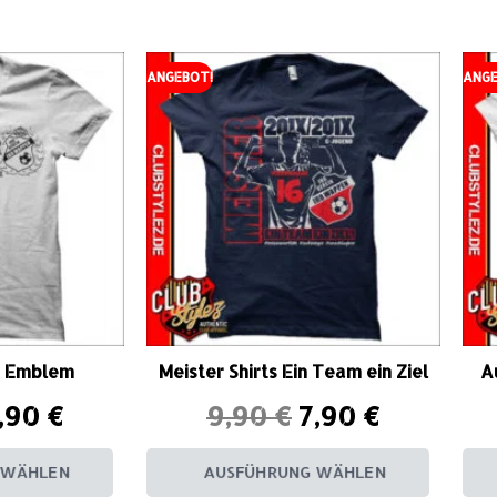
ANGEBOT!
ANGE
ts Emblem
Meister Shirts Ein Team ein Ziel
A
,90
€
9,90
€
7,90
€
 WÄHLEN
AUSFÜHRUNG WÄHLEN