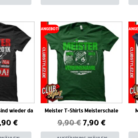
ANGEBOT!
ANGE
sind wieder da
Meister T-Shirts Meisterschale
M
,90
€
9,90
€
7,90
€