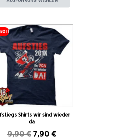
AUSFÜHRUNG WÄHLEN
BOT!
fstiegs Shirts wir sind wieder
da
9,90
€
7,90
€