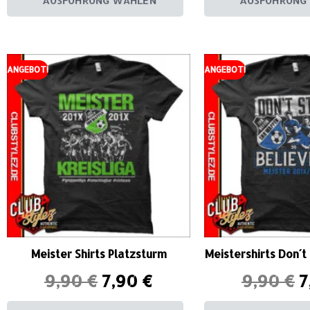
AUSFÜHRUNG WÄHLEN
AUSFÜHRUNG
ANGEBOT!
ANGEBOT!
Meister Shirts Platzsturm
Meistershirts Don´t
9,90
€
7,90
€
9,90
€
7