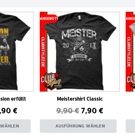
ANGEBOT!
ANGE
sion erfüllt
Meistershirt Classic
,90
€
9,90
€
7,90
€
 WÄHLEN
AUSFÜHRUNG WÄHLEN