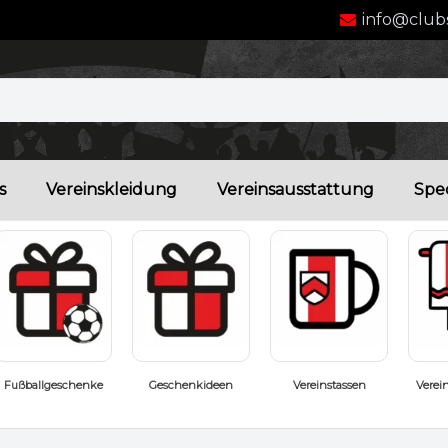
info@clubs
s
Vereinskleidung
Vereinsausstattung
Spec
Vereinstassen
Vereinshandtücher
Badeschuhe
Vere