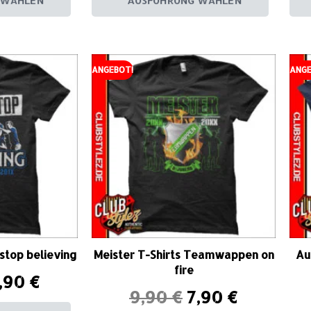
 WÄHLEN
AUSFÜHRUNG WÄHLEN
ANGEBOT!
ANGE
 stop believing
Meister T-Shirts Teamwappen on
Au
fire
,90
€
9,90
€
7,90
€