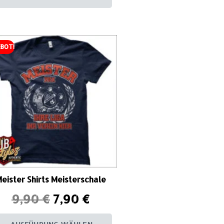
BOT!
eister Shirts Meisterschale
9,90
€
7,90
€