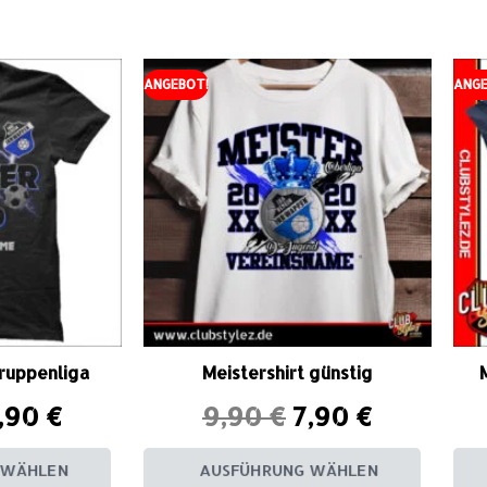
ANGEBOT!
ANGE
Gruppenliga
Meistershirt günstig
,90
€
9,90
€
7,90
€
 WÄHLEN
AUSFÜHRUNG WÄHLEN