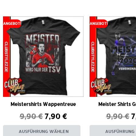
ANGEBOT!
ANGEBOT!
Meistershirts Wappentreue
Meister Shirts 
9,90
€
7,90
€
9,90
€
7
AUSFÜHRUNG WÄHLEN
AUSFÜHRUNG