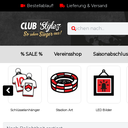
Bestellablauf!
Lieferung & Versand
% SALE %
Vereinsshop
Saisonabschlus
t
LED Bilder
Fußballgeschenke
Geschenkideen