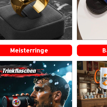
Meisterringe
B