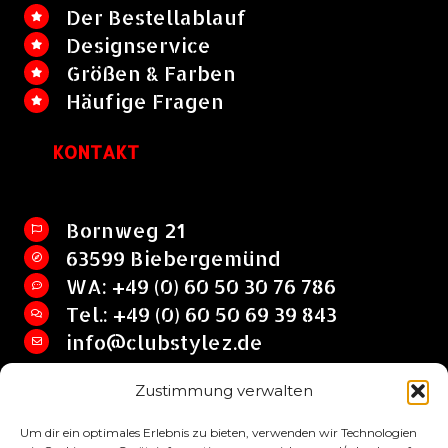
Der Bestellablauf
Designservice
Größen & Farben
Häufige Fragen
KONTAKT
Bornweg 21
63599 Biebergemünd
WA: +49 (0) 60 50 30 76 786
Tel.: +49 (0) 60 50 69 39 843
info@clubstylez.de
Zustimmung verwalten
Clubstylez © 2017 by SHIRT HQ Jan Lehrian
Um dir ein optimales Erlebnis zu bieten, verwenden wir Technologien