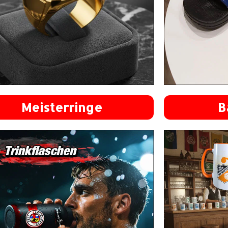
Meisterringe
B