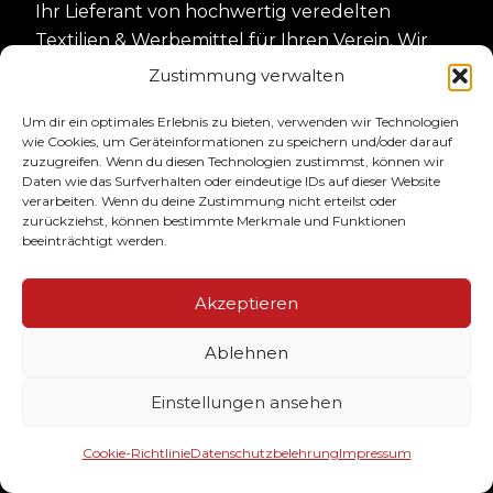
Ihr Lieferant von hochwertig veredelten
Textilien & Werbemittel für Ihren Verein. Wir
drucken Ihre Meister, Aufstieg- und
Zustimmung verwalten
Pokalsieger Shirts. Darüber hinaus bedrucken
Um dir ein optimales Erlebnis zu bieten, verwenden wir Technologien
wir ihre Teamausstattung wie Sweater, Jacken,
wie Cookies, um Geräteinformationen zu speichern und/oder darauf
Polos & Caps im Casual- & Streetstyle!
zuzugreifen. Wenn du diesen Technologien zustimmst, können wir
Daten wie das Surfverhalten oder eindeutige IDs auf dieser Website
verarbeiten. Wenn du deine Zustimmung nicht erteilst oder
SERVICE
zurückziehst, können bestimmte Merkmale und Funktionen
beeinträchtigt werden.
Der Bestellablauf
Akzeptieren
Designservice
Ablehnen
Größen & Farben
Häufige Fragen
Einstellungen ansehen
KONTAKT
Cookie-Richtlinie
Datenschutzbelehrung
Impressum