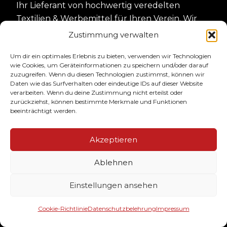
Ihr Lieferant von hochwertig veredelten
Textilien & Werbemittel für Ihren Verein. Wir
drucken Ihre Meister, Aufstieg- und
Zustimmung verwalten
Pokalsieger Shirts. Darüber hinaus bedrucken
Um dir ein optimales Erlebnis zu bieten, verwenden wir Technologien
wir ihre Teamausstattung wie Sweater, Jacken,
wie Cookies, um Geräteinformationen zu speichern und/oder darauf
Polos & Caps im Casual- & Streetstyle!
zuzugreifen. Wenn du diesen Technologien zustimmst, können wir
Daten wie das Surfverhalten oder eindeutige IDs auf dieser Website
verarbeiten. Wenn du deine Zustimmung nicht erteilst oder
SERVICE
zurückziehst, können bestimmte Merkmale und Funktionen
beeinträchtigt werden.
Der Bestellablauf
Akzeptieren
Designservice
Ablehnen
Größen & Farben
Häufige Fragen
Einstellungen ansehen
KONTAKT
Cookie-Richtlinie
Datenschutzbelehrung
Impressum