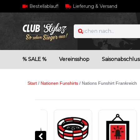
Bestellablauf!
Lieferung & Versand
% SALE %
Vereinsshop
Saisonabschlus
Start
/
Nationen Funshirts
/ Nations Funshirt Frankreich