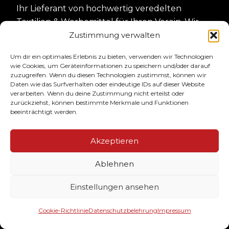
Ihr Lieferant von hochwertig veredelten
Textilien & Werbemittel für Ihren Verein. Wir
drucken Ihre Meister, Aufstieg- und
Zustimmung verwalten
Pokalsieger Shirts. Darüber hinaus bedrucken
Um dir ein optimales Erlebnis zu bieten, verwenden wir Technologien
wir ihre Teamausstattung wie Sweater, Jacken,
wie Cookies, um Geräteinformationen zu speichern und/oder darauf
Polos & Caps im Casual- & Streetstyle!
zuzugreifen. Wenn du diesen Technologien zustimmst, können wir
Daten wie das Surfverhalten oder eindeutige IDs auf dieser Website
verarbeiten. Wenn du deine Zustimmung nicht erteilst oder
SERVICE
zurückziehst, können bestimmte Merkmale und Funktionen
beeinträchtigt werden.
Akzeptieren
Der Bestellablauf
Designservice
Ablehnen
Größen & Farben
Häufige Fragen
Einstellungen ansehen
Cookie-Richtlinie
Datenschutzbelehrung
Impressum
KONTAKT