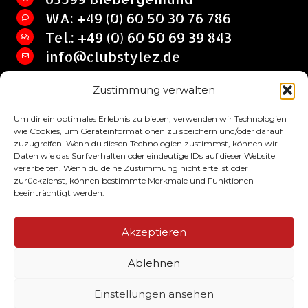
WA: +49 (0) 60 50 30 76 786
Tel.: +49 (0) 60 50 69 39 843
info@clubstylez.de
Zustimmung verwalten
Clubstylez © 2017 by SHIRT HQ Jan Lehrian
Um dir ein optimales Erlebnis zu bieten, verwenden wir Technologien
wie Cookies, um Geräteinformationen zu speichern und/oder darauf
zuzugreifen. Wenn du diesen Technologien zustimmst, können wir
Daten wie das Surfverhalten oder eindeutige IDs auf dieser Website
verarbeiten. Wenn du deine Zustimmung nicht erteilst oder
zurückziehst, können bestimmte Merkmale und Funktionen
beeinträchtigt werden.
Impressum
Akzeptieren
AGB
Ablehnen
Datenschutzbelehrung
Einstellungen ansehen