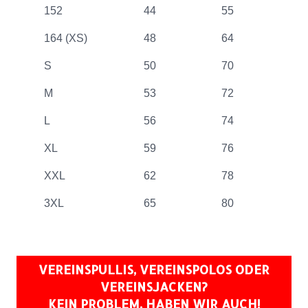
152
44
55
164 (XS)
48
64
S
50
70
M
53
72
L
56
74
XL
59
76
XXL
62
78
3XL
65
80
VEREINSPULLIS, VEREINSPOLOS ODER
VEREINSJACKEN?
KEIN PROBLEM, HABEN WIR AUCH!