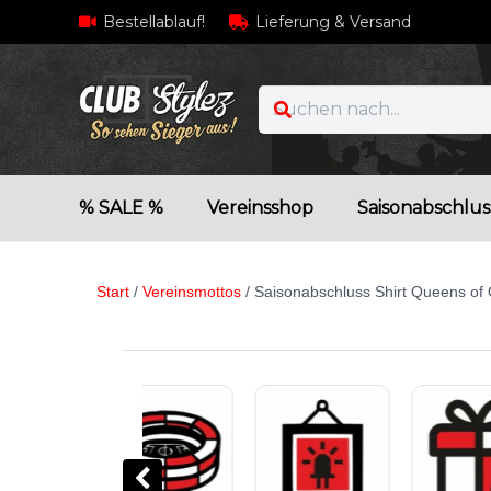
Bestellablauf!
Lieferung & Versand
% SALE %
Vereinsshop
Saisonabschlus
Start
/
Vereinsmottos
/ Saisonabschluss Shirt Queens of 