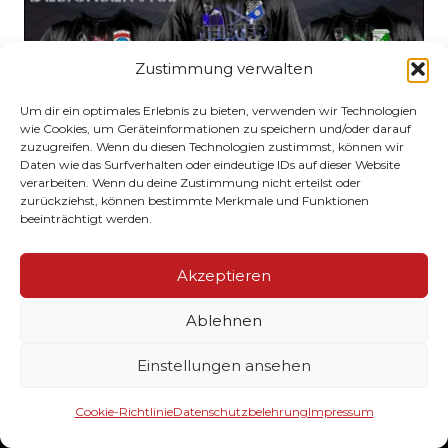
Zustimmung verwalten
Um dir ein optimales Erlebnis zu bieten, verwenden wir Technologien
wie Cookies, um Geräteinformationen zu speichern und/oder darauf
zuzugreifen. Wenn du diesen Technologien zustimmst, können wir
Daten wie das Surfverhalten oder eindeutige IDs auf dieser Website
verarbeiten. Wenn du deine Zustimmung nicht erteilst oder
zurückziehst, können bestimmte Merkmale und Funktionen
beeinträchtigt werden.
CLUBSTYLEZ
Akzeptieren
Ablehnen
Ihr Lieferant von hochwertig veredelten
Einstellungen ansehen
Textilien & Werbemittel für Ihren Verein. Wir
drucken Ihre Meister, Aufstieg- und
Cookie-Richtlinie
Datenschutzbelehrung
Impressum
Pokalsieger Shirts. Darüber hinaus bedrucken