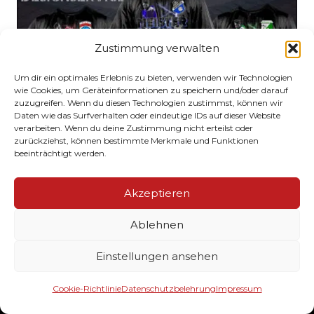
Zustimmung verwalten
Um dir ein optimales Erlebnis zu bieten, verwenden wir Technologien
wie Cookies, um Geräteinformationen zu speichern und/oder darauf
zuzugreifen. Wenn du diesen Technologien zustimmst, können wir
Daten wie das Surfverhalten oder eindeutige IDs auf dieser Website
verarbeiten. Wenn du deine Zustimmung nicht erteilst oder
zurückziehst, können bestimmte Merkmale und Funktionen
beeinträchtigt werden.
CLUBSTYLEZ
Akzeptieren
Ablehnen
Ihr Lieferant von hochwertig veredelten
Einstellungen ansehen
Textilien & Werbemittel für Ihren Verein. Wir
drucken Ihre Meister, Aufstieg- und
Cookie-Richtlinie
Datenschutzbelehrung
Impressum
Pokalsieger Shirts. Darüber hinaus bedrucken