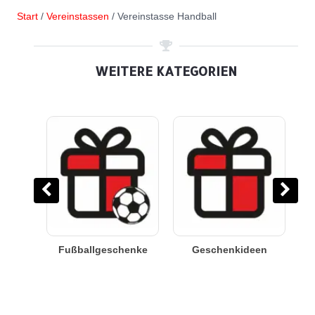
Start
/
Vereinstassen
/ Vereinstasse Handball
WEITERE KATEGORIEN
een
Vereinstassen
Vereinshandtücher