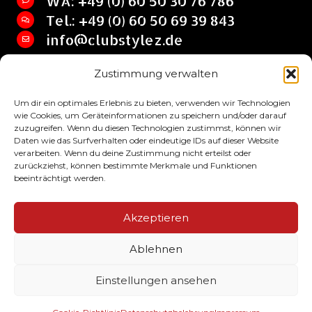
WA: +49 (0) 60 50 30 76 786
Tel.: +49 (0) 60 50 69 39 843
info@clubstylez.de
Zustimmung verwalten
Clubstylez © 2017 by SHIRT HQ Jan Lehrian
Um dir ein optimales Erlebnis zu bieten, verwenden wir Technologien
wie Cookies, um Geräteinformationen zu speichern und/oder darauf
zuzugreifen. Wenn du diesen Technologien zustimmst, können wir
Daten wie das Surfverhalten oder eindeutige IDs auf dieser Website
verarbeiten. Wenn du deine Zustimmung nicht erteilst oder
zurückziehst, können bestimmte Merkmale und Funktionen
beeinträchtigt werden.
Impressum
Akzeptieren
AGB
Ablehnen
Datenschutzbelehrung
Einstellungen ansehen
Alle Preise inkl. der gesetzlichen MwSt.