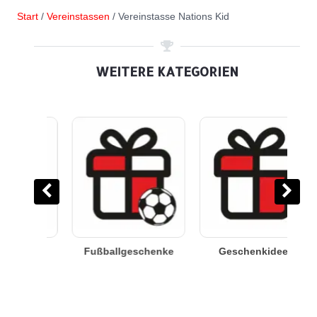
Start
/
Vereinstassen
/ Vereinstasse Nations Kid
WEITERE KATEGORIEN
kideen
Vereinstassen
Vereinshandtücher