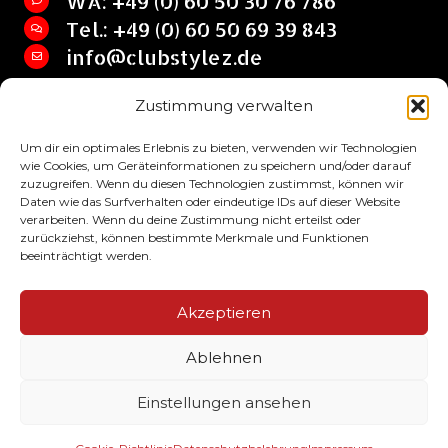
WA: +49 (0) 60 50 30 76 786
Tel.: +49 (0) 60 50 69 39 843
info@clubstylez.de
Zustimmung verwalten
Clubstylez © 2017 by SHIRT HQ Jan Lehrian
Um dir ein optimales Erlebnis zu bieten, verwenden wir Technologien
wie Cookies, um Geräteinformationen zu speichern und/oder darauf
zuzugreifen. Wenn du diesen Technologien zustimmst, können wir
Daten wie das Surfverhalten oder eindeutige IDs auf dieser Website
verarbeiten. Wenn du deine Zustimmung nicht erteilst oder
zurückziehst, können bestimmte Merkmale und Funktionen
beeinträchtigt werden.
Impressum
Akzeptieren
AGB
Ablehnen
Datenschutzbelehrung
Einstellungen ansehen
Alle Preise inkl. der gesetzlichen MwSt.