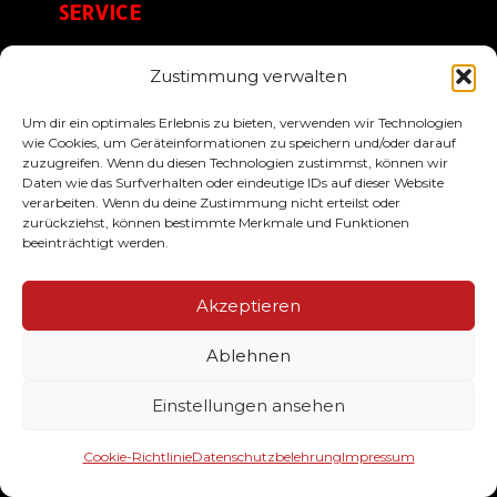
SERVICE
Zustimmung verwalten
Der Bestellablauf
Um dir ein optimales Erlebnis zu bieten, verwenden wir Technologien
Designservice
wie Cookies, um Geräteinformationen zu speichern und/oder darauf
Größen & Farben
zuzugreifen. Wenn du diesen Technologien zustimmst, können wir
Daten wie das Surfverhalten oder eindeutige IDs auf dieser Website
Häufige Fragen
verarbeiten. Wenn du deine Zustimmung nicht erteilst oder
zurückziehst, können bestimmte Merkmale und Funktionen
beeinträchtigt werden.
KONTAKT
Akzeptieren
Bornweg 21
Ablehnen
63599 Biebergemünd
WA: +49 (0) 60 50 30 76 786
Einstellungen ansehen
Tel.: +49 (0) 60 50 69 39 843
info@clubstylez.de
Cookie-Richtlinie
Datenschutzbelehrung
Impressum