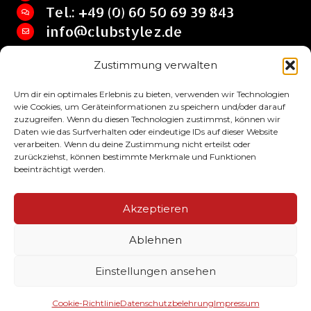
Tel.: +49 (0) 60 50 69 39 843
info@clubstylez.de
Zustimmung verwalten
Clubstylez © 2017 by SHIRT HQ Jan Lehrian
Um dir ein optimales Erlebnis zu bieten, verwenden wir Technologien
wie Cookies, um Geräteinformationen zu speichern und/oder darauf
zuzugreifen. Wenn du diesen Technologien zustimmst, können wir
Daten wie das Surfverhalten oder eindeutige IDs auf dieser Website
verarbeiten. Wenn du deine Zustimmung nicht erteilst oder
zurückziehst, können bestimmte Merkmale und Funktionen
beeinträchtigt werden.
Impressum
Akzeptieren
AGB
Ablehnen
Datenschutzbelehrung
Einstellungen ansehen
Alle Preise inkl. der gesetzlichen MwSt.
Cookie-Richtlinie
Datenschutzbelehrung
Impressum