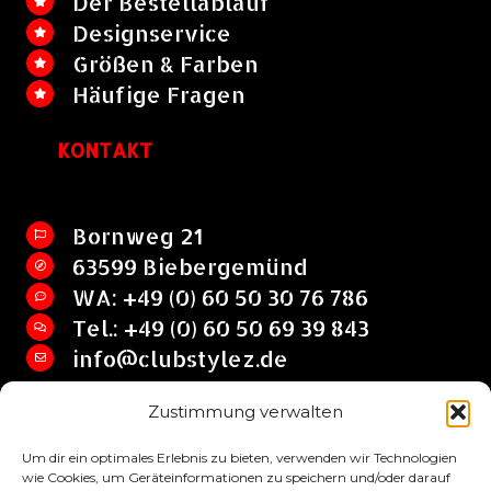
Der Bestellablauf
Designservice
Größen & Farben
Häufige Fragen
KONTAKT
Bornweg 21
63599 Biebergemünd
WA: +49 (0) 60 50 30 76 786
Tel.: +49 (0) 60 50 69 39 843
info@clubstylez.de
Zustimmung verwalten
Clubstylez © 2017 by SHIRT HQ Jan Lehrian
Um dir ein optimales Erlebnis zu bieten, verwenden wir Technologien
wie Cookies, um Geräteinformationen zu speichern und/oder darauf