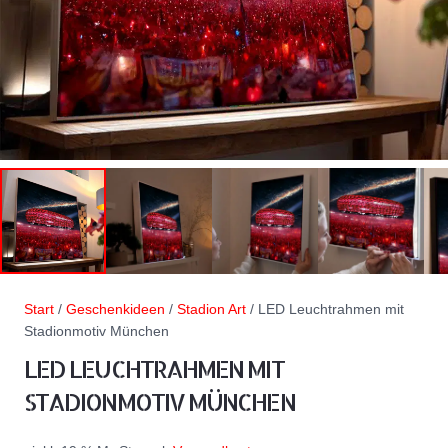
Start
/
Geschenkideen
/
Stadion Art
/ LED Leuchtrahmen mit
Stadionmotiv München
LED LEUCHTRAHMEN MIT
STADIONMOTIV MÜNCHEN