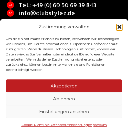
Tel.: +49 (0) 60 50 69 39 843
info@clubstylez.de
Zustimmung verwalten
Clubstylez © 2017 by SHIRT HQ Jan Lehrian
Um dir ein optimales Erlebnis zu bieten, verwenden wir Technologien
wie Cookies, um Geräteinformationen zu speichern und/oder darauf
zuzugreifen. Wenn du diesen Technologien zustimmst, können wir
Daten wie das Surfverhalten oder eindeutige IDs auf dieser Website
verarbeiten. Wenn du deine Zustimmung nicht erteilst oder
zurückziehst, können bestimmte Merkmale und Funktionen
beeinträchtigt werden.
Impressum
Akzeptieren
AGB
Ablehnen
Datenschutzbelehrung
Einstellungen ansehen
Alle Preise inkl. der gesetzlichen MwSt.
Cookie-Richtlinie
Datenschutzbelehrung
Impressum