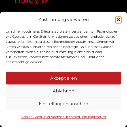
CLUBSTYLEZ
Zustimmung verwalten
Ihr Lieferant von hochwertig veredelten
Um dir ein optimales Erlebnis zu bieten, verwenden wir Technologien
Textilien & Werbemittel für Ihren Verein. Wir
wie Cookies, um Geräteinformationen zu speichern und/oder darauf
drucken Ihre Meister, Aufstieg- und
zuzugreifen. Wenn du diesen Technologien zustimmst, können wir
Daten wie das Surfverhalten oder eindeutige IDs auf dieser Website
Pokalsieger Shirts. Darüber hinaus bedrucken
verarbeiten. Wenn du deine Zustimmung nicht erteilst oder
wir ihre Teamausstattung wie Sweater, Jacken,
zurückziehst, können bestimmte Merkmale und Funktionen
Polos & Caps im Casual- & Streetstyle!
beeinträchtigt werden.
Akzeptieren
SERVICE
Ablehnen
Der Bestellablauf
Einstellungen ansehen
Designservice
Größen & Farben
Cookie-Richtlinie
Datenschutzbelehrung
Impressum
Häufige Fragen