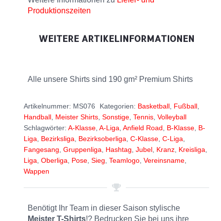
Produktionszeiten
WEITERE ARTIKELINFORMATIONEN
Alle unsere Shirts sind 190 gm² Premium Shirts
Artikelnummer:
MS076
Kategorien:
Basketball
,
Fußball
,
Handball
,
Meister Shirts
,
Sonstige
,
Tennis
,
Volleyball
Schlagwörter:
A-Klasse
,
A-Liga
,
Anfield Road
,
B-Klasse
,
B-
Liga
,
Bezirksliga
,
Bezirksoberliga
,
C-Klasse
,
C-Liga
,
Fangesang
,
Gruppenliga
,
Hashtag
,
Jubel
,
Kranz
,
Kreisliga
,
Liga
,
Oberliga
,
Pose
,
Sieg
,
Teamlogo
,
Vereinsname
,
Wappen
Benötigt Ihr Team in dieser Saison stylische
Meister T-Shirts
!? Bedrucken Sie bei uns ihre