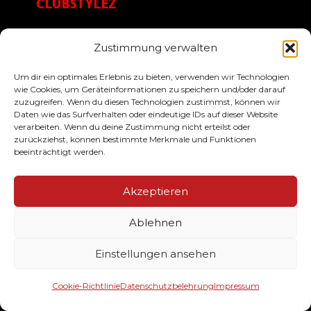
CLUBSTYLEZ
Zustimmung verwalten
Ihr Lieferant von hochwertig veredelten
Um dir ein optimales Erlebnis zu bieten, verwenden wir Technologien
Textilien & Werbemittel für Ihren Verein. Wir
wie Cookies, um Geräteinformationen zu speichern und/oder darauf
drucken Ihre Meister, Aufstieg- und
zuzugreifen. Wenn du diesen Technologien zustimmst, können wir
Daten wie das Surfverhalten oder eindeutige IDs auf dieser Website
Pokalsieger Shirts. Darüber hinaus bedrucken
verarbeiten. Wenn du deine Zustimmung nicht erteilst oder
wir ihre Teamausstattung wie Sweater, Jacken,
zurückziehst, können bestimmte Merkmale und Funktionen
Polos & Caps im Casual- & Streetstyle!
beeinträchtigt werden.
Akzeptieren
SERVICE
Ablehnen
Der Bestellablauf
Einstellungen ansehen
Designservice
Größen & Farben
Cookie-Richtlinie
Datenschutzbelehrung
Impressum
Häufige Fragen