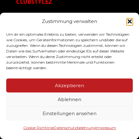
CLUBSTYLEZ
Zustimmung verwalten
Ihr Lieferant von hochwertig veredelten
Um dir ein optimales Erlebnis zu bieten, verwenden wir Technologien
Textilien & Werbemittel für Ihren Verein. Wir
wie Cookies, um Geräteinformationen zu speichern und/oder darauf
drucken Ihre Meister, Aufstieg- und
zuzugreifen. Wenn du diesen Technologien zustimmst, können wir
Daten wie das Surfverhalten oder eindeutige IDs auf dieser Website
Pokalsieger Shirts. Darüber hinaus bedrucken
verarbeiten. Wenn du deine Zustimmung nicht erteilst oder
wir ihre Teamausstattung wie Sweater, Jacken,
zurückziehst, können bestimmte Merkmale und Funktionen
Polos & Caps im Casual- & Streetstyle!
beeinträchtigt werden.
Akzeptieren
SERVICE
Ablehnen
Der Bestellablauf
Einstellungen ansehen
Designservice
Größen & Farben
Cookie-Richtlinie
Datenschutzbelehrung
Impressum
Häufige Fragen